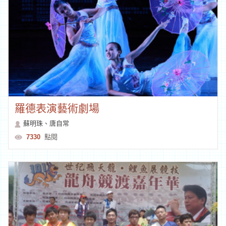
羅德表演藝術劇場
蘇明珠、唐自常
7330
點閱