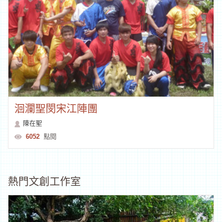
洄瀾聖閔宋江陣團
陳在聖
6052
點閱
熱門文創工作室