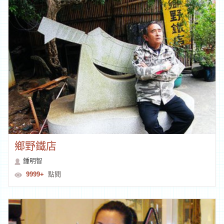
鄉野鐵店
鍾明智
9999+
點閱