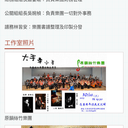
公關組組長吳婉楨：負責樂團一切對外事務
譜務林皆安：樂團書譜整理及印製分發
工作室照片
原韻絲竹樂團