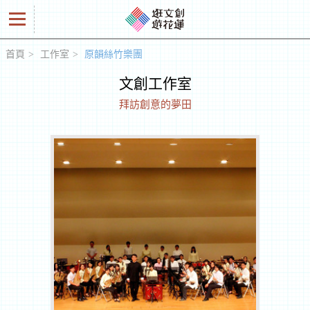
首頁
工作室
原韻絲竹樂團
好
文創工作室
商
拜訪創意的夢田
品
創
意
人
工
作