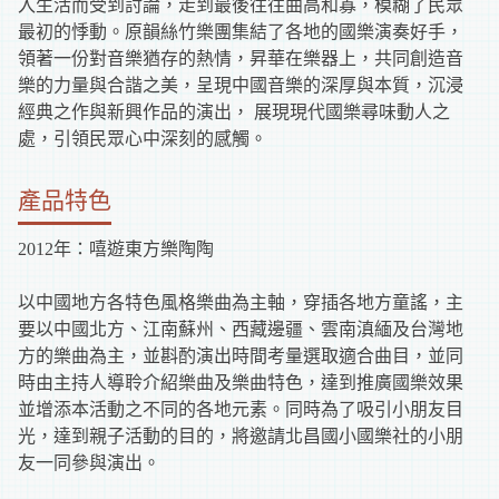
入生活而受到討論，走到最後往往曲高和寡，模糊了民眾
最初的悸動。原韻絲竹樂團集結了各地的國樂演奏好手，
領著一份對音樂猶存的熱情，昇華在樂器上，共同創造音
樂的力量與合諧之美，呈現中國音樂的深厚與本質，沉浸
經典之作與新興作品的演出， 展現現代國樂尋味動人之
處，引領民眾心中深刻的感觸。
產品特色
2012年：嘻遊東方樂陶陶
以中國地方各特色風格樂曲為主軸，穿插各地方童謠，主
要以中國北方、江南蘇州、西藏邊疆、雲南滇緬及台灣地
方的樂曲為主，並斟酌演出時間考量選取適合曲目，並同
時由主持人導聆介紹樂曲及樂曲特色，達到推廣國樂效果
並增添本活動之不同的各地元素。同時為了吸引小朋友目
光，達到親子活動的目的，將邀請北昌國小國樂社的小朋
友一同參與演出。