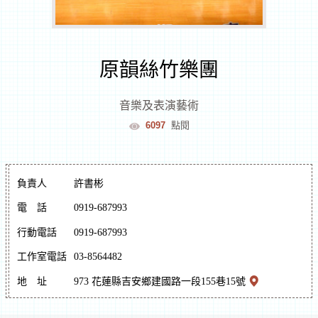
室
逛
原韻絲竹樂團
文
音樂及表演藝術
6097
點閱
創
遊
負責人
許書彬
花
電
話
0919-687993
行動電話
0919-687993
蓮
文
工作室電話
03-8564482
化
體
逛
地
址
973 花蓮縣吉安鄉建國路一段155巷15號
驗
市
集