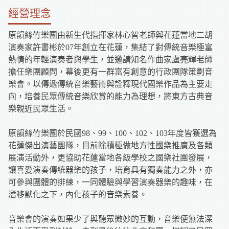
補
經營理念
助
原韻絲竹樂團由新生代指揮家林心智老師與花蓮當地二胡
演奏家許書彬於07年創立在花蓮，集結了對傳統音樂極富
資
熱情的年輕演奏者與學生，並邀請知名作曲家盧亮輝老師
擔任樂團顧問，幕後更有一群富有創意的行政團隊策劃音
訊
樂會。以傳遞傳統音樂藝術與詮釋現代國樂作品為主要走
向，培養民眾傳統音樂欣賞的能力為理想，將東方古典音
樂親近民眾生活。
原韻絲竹樂團於民國98、99、100、102、103年度皆獲選為
花蓮傑出演藝團隊，目前除積極做地方性國樂推廣及各類
展演活動外，更協助花蓮當地各級學校之國樂社團發展，
讓喜愛演奏傳統器樂的孩子，培育具有獨奏能力之外，亦
可參與團體的排練，一同體驗與學習演奏器樂的趣味，在
潛移默化之下，內化孩子的音樂素養。
音樂會的演奏如果少了與聽眾微妙的互動，音樂便無法深