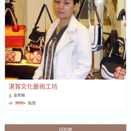
湛賞文化藝術工坊
吳秀梅
9999+
點閱
回列表