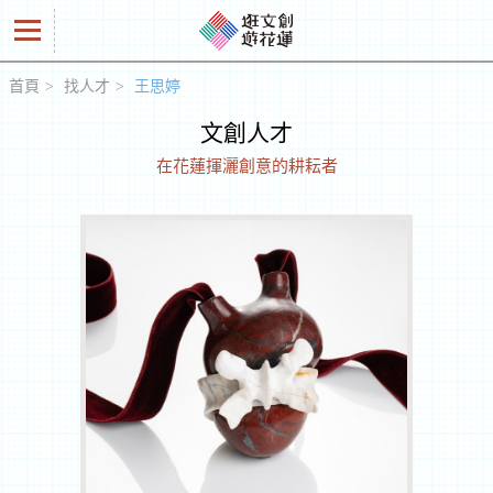
首頁
找人才
王思婷
好
文創人才
商
在花蓮揮灑創意的耕耘者
品
創
意
人
工
作