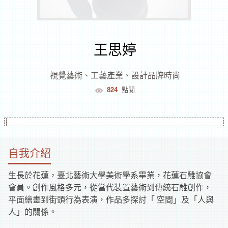
室
逛
王思婷
文
視覺藝術
、
工藝產業
、
設計品牌時尚
824
點閱
創
遊
花
自我介紹
蓮
生長於花蓮，臺北藝術大學美術學系畢業，花蓮石雕協會
文
化
會員。創作風格多元，從當代裝置藝術到傳統石雕創作，
體
平面繪畫到街頭行為表演，作品多探討「 空間」及「人與
逛
驗
人」的關係。
市
集