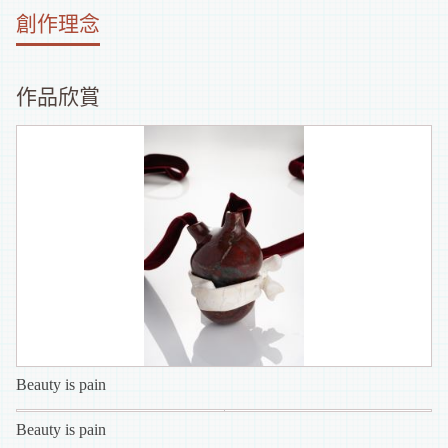
創作理念
補
助
作品欣賞
資
訊
Beauty is pain
Beauty is pain