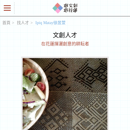
首頁
找人才
Ipiq Matay徐昱萱
好
文創人才
商
在花蓮揮灑創意的耕耘者
品
創
意
人
工
作