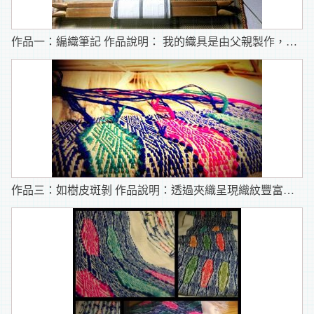
作品一：編織筆記 作品說明： 我的織具是由父親製作，作品上的織紋來自不同老人家傳統服裙片上的織紋，我藉由編織筆記這些織紋。
作品三：如樹皮斑剝 作品說明：透過夾織呈現織紋豐富的自然意象。