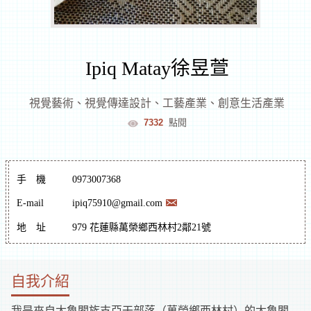
室
逛
Ipiq Matay徐昱萱
文
視覺藝術
、
視覺傳達設計
、
工藝產業
、
創意生活產業
7332
點閱
創
遊
手
機
0973007368
花
E-mail
ipiq75910@gmail.com
地
址
979 花蓮縣萬榮鄉西林村2鄰21號
蓮
文
化
體
逛
自我介紹
驗
市
集
我是來自太魯閣族支亞干部落（萬榮鄉西林村）的太魯閣