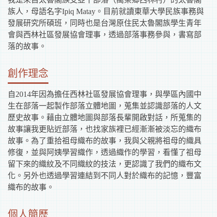
補
族人，母語名字Ipiq Matay。目前就讀東華大學民族事務與
發展研究所碩班，同時也是台灣原住民太魯閣族學生青年
助
會與西林社區發展協會理事，透過部落事務參與，書寫部
落的故事。
資
創作理念
訊
自2014年因為擔任西林社區發展協會理事，與學區內國中
生在部落一起製作部落立體地圖，蒐集並認識部落的人文
歷史故事。藉由立體地圖與部落長輩開啟對話，所蒐集的
故事讓我更貼近部落，也找家族裡已經漸漸被淡忘的織布
故事。為了重拾祖母織布的故事，我與父親將祖母的織具
修復，並與阿姨學習織作，透過織作的學習，看懂了祖母
留下來的織紋及不同織紋的技法，更認識了我們的織布文
化。另外也透過學習連結到不同人對於織布的記憶，豐富
織布的故事。
個人簡歷