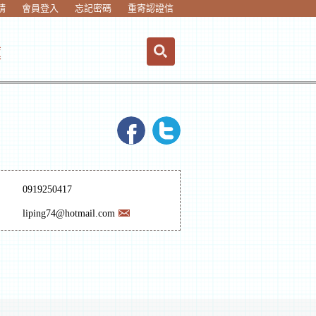
請
會員登入
忘記密碼
重寄認證信
蓮
0919250417
liping74@hotmail.com