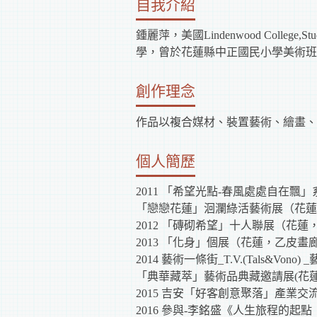
自我介紹
鍾麗萍，美國Lindenwood Col
學，曾於花蓮縣中正國民小學美術班
創作理念
作品以複合媒材、裝置藝術、繪畫、
個人簡歷
2011 「希望光點-春風處處自在
「戀戀花蓮」洄瀾綠活藝術展（花蓮
2012 「磚砌希望」十人聯展（花蓮
2013 「化身」個展（花蓮，乙皮畫
2014 藝術一條街_T.V.(Tals&Vo
「典華藏萃」藝術品典藏邀請展(花
2015 吉安「好客創意聚落」產業交
2016 參與-李銘盛《人生旅程的起