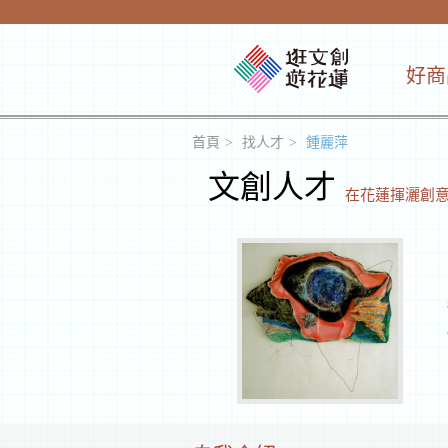
好商
首頁
找人才
鍾麗萍
文創人才
在花蓮揮灑創