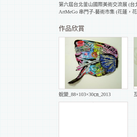
第六屆台北釜山國際美術交流展 (
ArtMeGo 串門子-藝術市集 (花蓮，
作品欣賞
蛻變_88×103×30㎝_2013