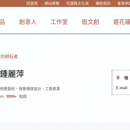
回首頁
網站導覽
花蓮縣文化局
補助資訊
會員申
品
創意人
工作室
逛文創
遊花
意的耕耘者
鍾麗萍
手
機
E-mail
視覺藝術
、
視覺傳達設計
、
工藝產業
9999+
點閱