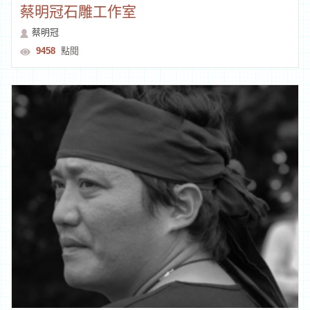
蔡明冠石雕工作室
蔡明冠
9458
點閱