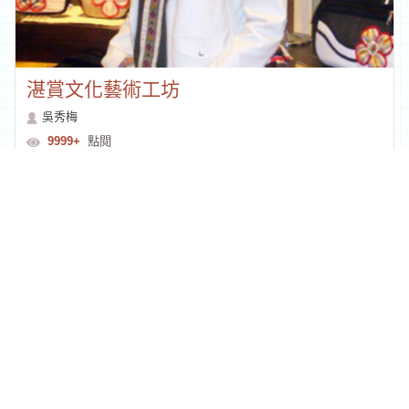
湛賞文化藝術工坊
吳秀梅
9999+
點閱
回列表
地址：97060花蓮市文復路6號
TEL：
886-3-8227121
FAX：
886-3-8227665
本網站圖文資料未經授權請勿使用‧
建議使用IE9 版本以上