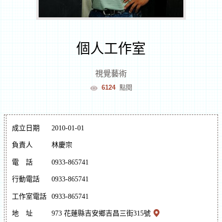
室
逛
個人工作室
文
視覺藝術
6124
點閱
創
遊
成立日期
2010-01-01
花
負責人
林慶宗
電
話
0933-865741
蓮
文
行動電話
0933-865741
化
體
逛
工作室電話
0933-865741
驗
市
地
址
973 花蓮縣吉安鄉吉昌三街315號
集