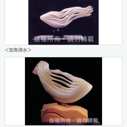
＜如魚得水＞