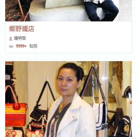
鄉野鐵店
鍾明智
9999+
點閱