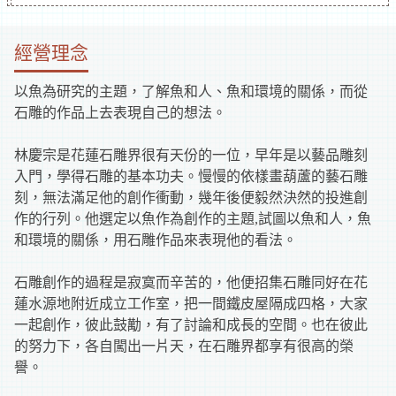
補
經營理念
助
以魚為研究的主題，了解魚和人、魚和環境的關係，而從
資
石雕的作品上去表現自己的想法。
訊
林慶宗是花蓮石雕界很有天份的一位，早年是以藝品雕刻
入門，學得石雕的基本功夫。慢慢的依樣畫葫蘆的藝石雕
刻，無法滿足他的創作衝動，幾年後便毅然決然的投進創
作的行列。他選定以魚作為創作的主題,試圖以魚和人，魚
和環境的關係，用石雕作品來表現他的看法。
石雕創作的過程是寂寞而辛苦的，他便招集石雕同好在花
蓮水源地附近成立工作室，把一間鐵皮屋隔成四格，大家
一起創作，彼此鼓勱，有了討論和成長的空間。也在彼此
的努力下，各自闖出一片天，在石雕界都享有很高的榮
譽。