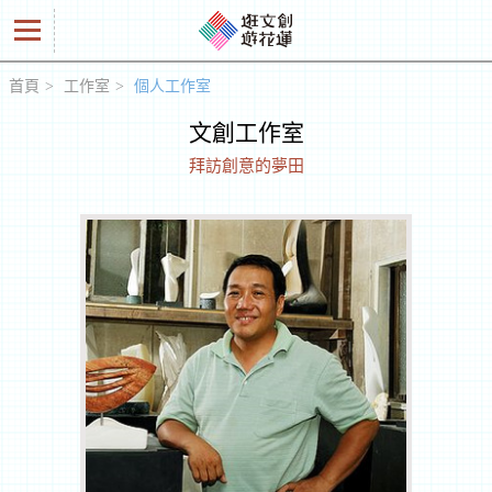
首頁
工作室
個人工作室
好
文創工作室
商
拜訪創意的夢田
品
創
意
人
工
作