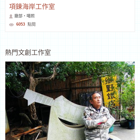
項鍊海岸工作室
撤部‧噶照
6053
點閱
熱門文創工作室