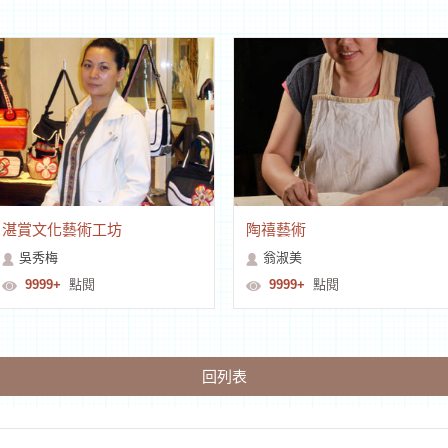
湛賞文化藝術工坊
陶禧藝術
吳秀梅
翁淑美
9999+
點閱
9999+
點閱
回列表