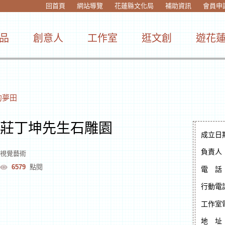
回首頁
網站導覽
花蓮縣文化局
補助資訊
會員申
品
創意人
工作室
逛文創
遊花
的夢田
莊丁坤先生石雕園
成立日
負責人
視覺藝術
6579
點閱
電
話
行動電
工作室
地
址