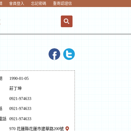
請
會員登入
忘記密碼
重寄認證信
蓮
期
1990-01-05
莊丁坤
0921-974633
話
0921-974633
電話
0921-974633
970 花蓮縣花蓮市建華路200號