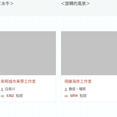
＜水牛＞
＜旋轉的風景＞
來啊城市美學工作室
項鍊海岸工作室
白奇川
撤部‧噶照
6362
點閱
6054
點閱