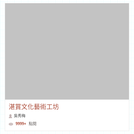
鄉野鐵店
鍾明智
9999+
點閱