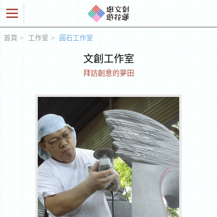
首頁
工作室
圓石工作室
好
文創工作室
商
拜訪創意的夢田
品
創
意
人
工
作