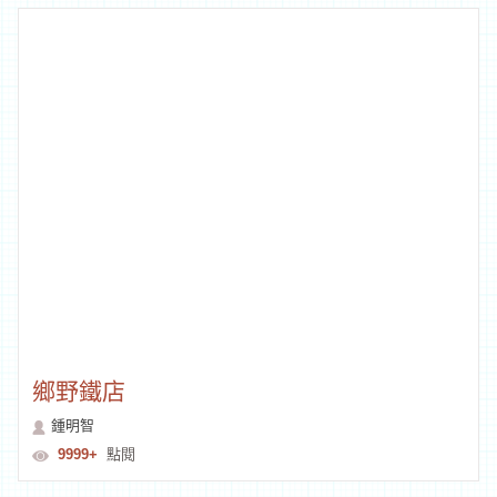
平陽木雕藝術館
蔡平陽
8378
點閱
熱門文創工作室