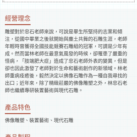
補
經營理念
助
雕塑對於忠石老師來說，可說是畢生所堅持的志業和傾
資
注，從國中畢業之後就開始與塵土共舞的石雕生涯，老師
年輕時曾獲得全國技能競賽石雕組的冠軍，可謂是少年有
訊
成。然而當林老師在最意氣風發的時候，卻罹患了嚴重的
怪病，「肢端肥大症」造成了忠石老師外表的變異，但是
卻也因此激發了老師對於生命和藝術創作的新領域。林老
師重病痊癒後，毅然決定以佛像石雕作為一種自我尋找的
出口；近年來，除了精緻莊嚴的佛像雕塑之外，林忠石老
師也繼續專研裝置藝術與現代石雕。
產品特色
佛像雕塑、裝置藝術、現代石雕