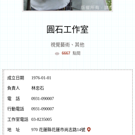
室
逛
圓石工作室
文
視覺藝術
、
其他
6667
點閱
創
遊
成立日期
1976-01-01
花
負責人
林忠石
電
話
0931-090007
蓮
文
行動電話
0931-090007
化
體
逛
工作室電話
03-8235005
驗
市
地
址
970 花蓮縣花蓮市尚志路14號
集