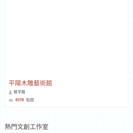
項鍊海岸工作室
伊祐‧噶照
7274
點閱