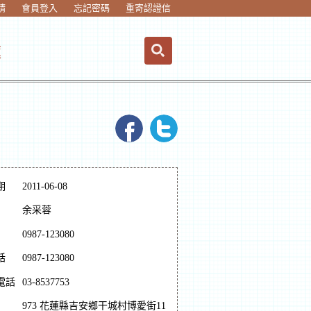
請
會員登入
忘記密碼
重寄認證信
蓮
期
2011-06-08
余采蓉
0987-123080
話
0987-123080
電話
03-8537753
973 花蓮縣吉安鄉干城村博愛街11