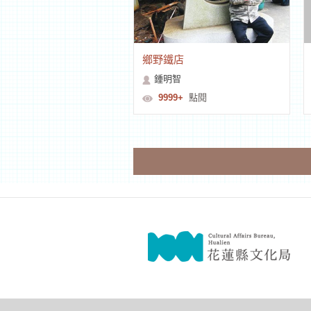
鄉野鐵店
鍾明智
9999+
點閱