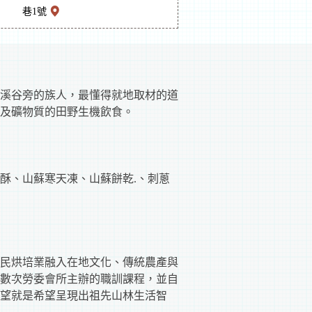
巷1號
溪谷旁的族人，最懂得就地取材的道
及礦物質的田野生機飲食。
酥、山蘇寒天凍、山蘇餅乾.、刺蔥
民烘培業融入在地文化、傳統農產與
數次勞委會所主辦的職訓課程，並自
望就是希望呈現出祖先山林生活智