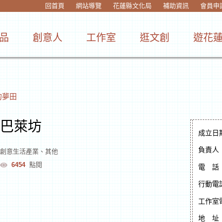
回首頁
網站導覽
花蓮縣文化局
補助資訊
會員申
品
創意人
工作室
逛文創
遊花
的夢田
巴萊坊
成立日
負責人
創意生活產業
、
其他
6454
點閱
電
話
行動電
工作室
地
址