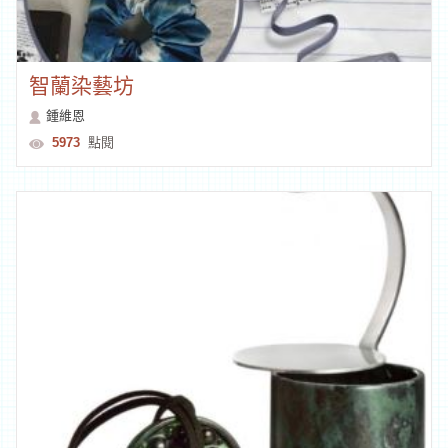
智蘭染藝坊
鍾維恩
5973
點閱