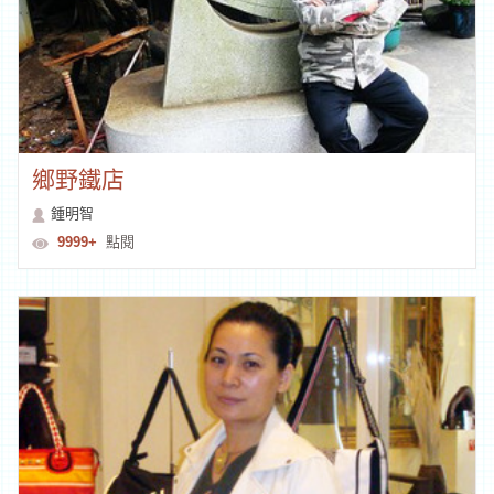
鄉野鐵店
鍾明智
9999+
點閱