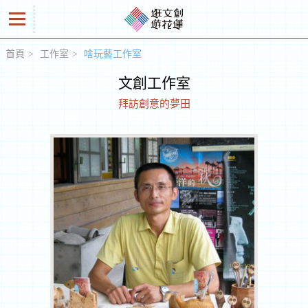
首頁
工作室
啥玩藝工作室
好
文創工作室
商
拜訪創意的夢田
品
創
意
人
工
作