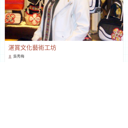
湛賞文化藝術工坊
吳秀梅
9999+
點閱
回列表
地址：97060花蓮市文復路6號