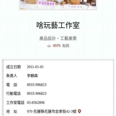
室
逛
啥玩藝工作室
文
產品設計
、
工藝產業
6575
點閱
創
遊
成立日期
2011-01-01
花
負責人
李麒森
電
話
0933-996823
蓮
文
行動電話
0933-996823
化
體
逛
工作室電話
03-8362896
驗
市
地
址
970 花蓮縣花蓮市忠孝街42-3號
集