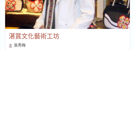
湛賞文化藝術工坊
吳秀梅
9999+
點閱
回列表
地址：97060花蓮市文復路6號
TEL：
886-3-8227121
FAX：
886-3-8227665
本網站圖文資料未經授權請勿使用‧