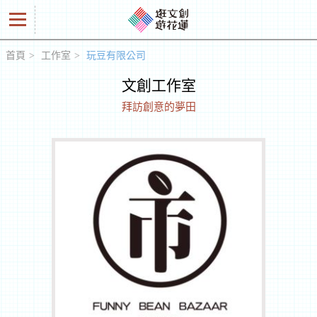
首頁
工作室
玩豆有限公司
好
文創工作室
商
拜訪創意的夢田
品
創
意
人
工
作