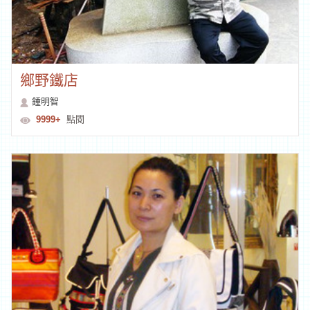
鄉野鐵店
鍾明智
9999+
點閱