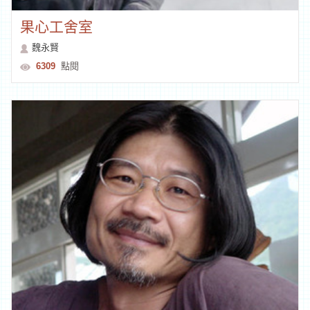
果心工舍室
魏永賢
6309
點閱