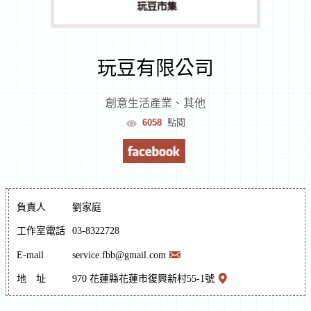
室
逛
玩豆有限公司
文
創意生活產業
、
其他
6058
點閱
創
遊
花
負責人
劉家庭
蓮
工作室電話
03-8322728
文
化
E-mail
service.fbb@gmail.com
體
逛
地
址
970 花蓮縣花蓮市復興新村55-1號
驗
市
集