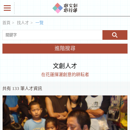
首頁
找人才
一覽
好
商
進階搜尋
品
文創人才
創
在花蓮揮灑創意的耕耘者
意
共有 133 筆人才資訊
人
工
作