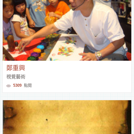
室
逛
文
創
鄭重興
遊
視覺藝術
花
5309
點閱
蓮
文
化
體
逛
驗
市
集