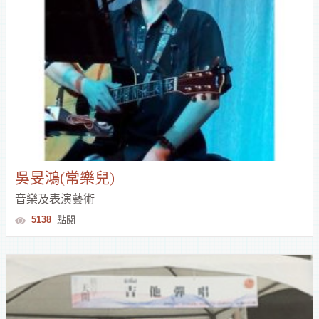
吳旻鴻(常樂兒)
音樂及表演藝術
5138
點閱