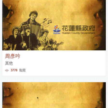
補
助
資
訊
周彥吟
其他
3778
點閱