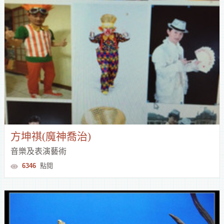
方坤祺(魔神喬治)
音樂及表演藝術
6346
點閱