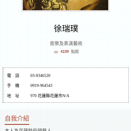
室
逛
徐瑞璞
文
音樂及表演藝術
4199
點閱
創
遊
電
話
03-8346520
花
手
機
0919-964543
地
址
970 花蓮縣花蓮市N/A
蓮
文
化
體
逛
自我介紹
驗
市
集
本人為花蓮縣街頭藝人