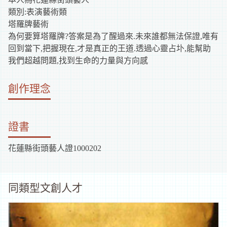
補
類別:表演藝術類
塔羅牌藝術
助
為何要算塔羅牌?答案是為了醒過來.未來誰都無法保證,唯有
回到當下,把握現在,才是真正的王道.透過心靈占圤,能幫助
資
我們超越問題,找到生命的力量與方向感
訊
創作理念
證書
花蓮縣街頭藝人證1000202
同類型文創人才