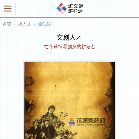
首頁
找人才
徐瑞璞
好
文創人才
商
在花蓮揮灑創意的耕耘者
品
創
意
人
工
作