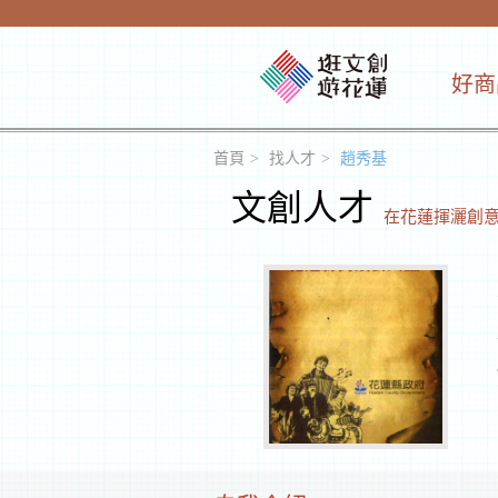
好商
首頁
找人才
趙秀基
文創人才
在花蓮揮灑創