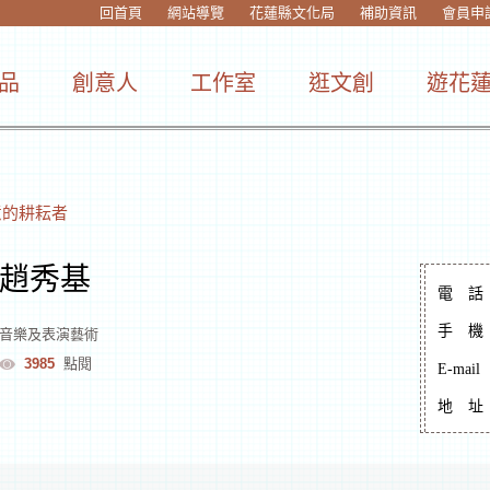
回首頁
網站導覽
花蓮縣文化局
補助資訊
會員申
品
創意人
工作室
逛文創
遊花
意的耕耘者
趙秀基
電
話
手
機
音樂及表演藝術
3985
點閱
E-mail
地
址