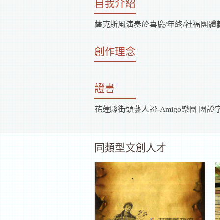
自我介紹
薩克斯風演奏於喜慶/年終/社福團體
創作理念
證書
花蓮縣街頭藝人證-Amigo樂團 團證字第
同類型文創人才