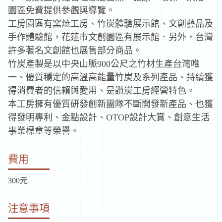
園區免費提供參觀與導覽。
補
工房園區有窯燒工房、竹炭體驗展示館、文創藝品及
助
手作
體驗館，花蓮市文創園區有展示館．另外，台灣
許多著名
文創館也展售部分商品。
資
竹炭產製是以中央山脈900公尺之竹材生產台灣唯
一、優質穩定的
高溫高能量竹炭及系列產品、持續獲
訊
得消費者的
信賴與愛用、是讚炭工房經營特色。
本工房擁有優質研發創新團隊不斷開發新產品、也獲
得發明專
利、金點設計、OTOP設計大賞、創意生活
事業標章
等榮譽。
費用
300元
注意事項