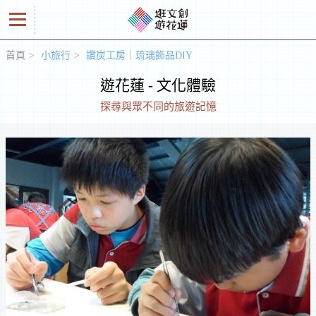
首頁
小旅行
讚炭工房｜琉璃飾品DIY
好
遊花蓮 - 文化體驗
商
探尋與眾不同的旅遊記憶
品
創
意
人
工
作