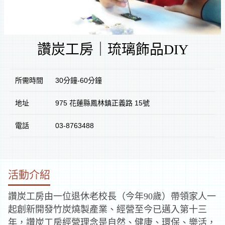
室
逛
讚炭工房｜琉璃飾品DIY
文
所需時間
30分鐘-60分鐘
創
地址
975 花蓮縣鳳林鎮正義路 15號
遊
電話
03-8763488
花
蓮
活動介紹
文
化
讚炭工房由一位退休老校長（今年90歲）帶領家人一
體
逛
驗
起創
新開發竹炭燒製產業、經營至今已邁入第十三
市
年，讚炭工房經營理念是自然、健康、環保、樂活，
集