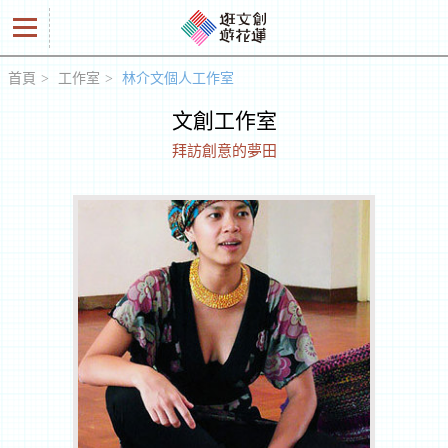
首頁
工作室
林介文個人工作室
好
文創工作室
商
拜訪創意的夢田
品
創
意
人
工
作