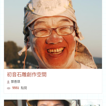
初音石雕創作空間
鄧善琪
5551
點閱