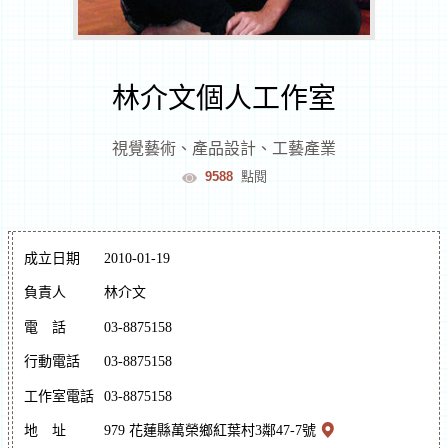
室
逛
林介文個人工作室
文
視覺藝術
、
產品設計
、
工藝產業
9588
點閱
創
遊
成立日期
2010-01-19
花
負責人
林介文
電
話
03-8875158
蓮
文
行動電話
03-8875158
化
體
逛
工作室電話
03-8875158
驗
市
地
址
979 花蓮縣萬榮鄉紅葉村3鄰47-7號
集