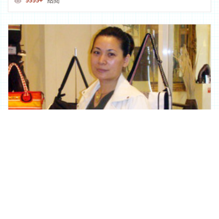
9999+
點閱
湛賞文化藝術工坊
吳秀梅