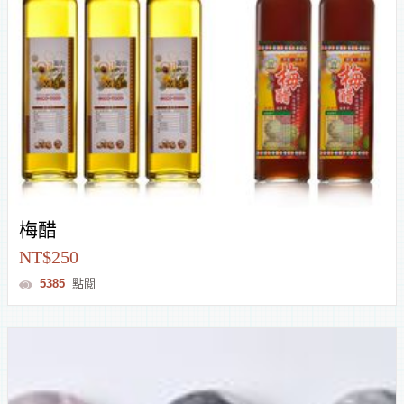
梅醋
NT$250
5385
點閱