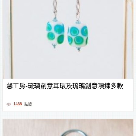
馨工房-琉璃創意耳環及琉璃創意項鍊多款
1488
點閱