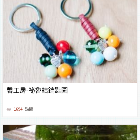
馨工房-祕魯結鑰匙圈
1694
點閱