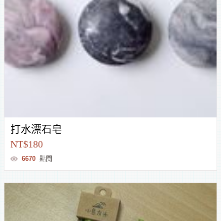
打水漂石皂
NT$180
6670
點閱