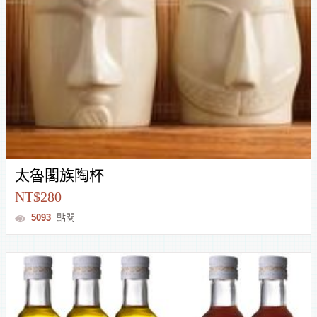
太魯閣族陶杯
NT$280
5093
點閱