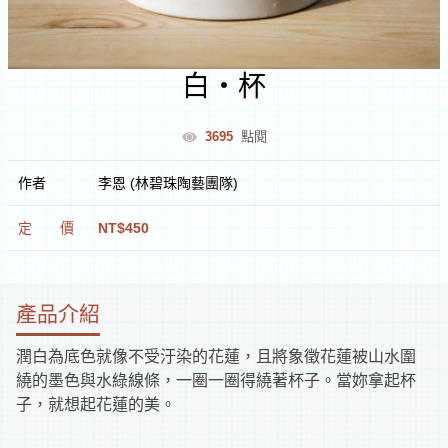
室
白‧杯
逛
3695
點閱
文
作者
李恩 (林碧珠陶藝團隊)
創
定
價
NT$450
遊
花
產品介紹
蓮
文
潤白為底色就像不受汙染的花蓮，且將象徵花蓮被山水圍
化
繞的墨色與水綠線條，一圈一圈得繞著杯子。當妳拿起杯
體
逛
子，就想起花蓮的美。
驗
市
集