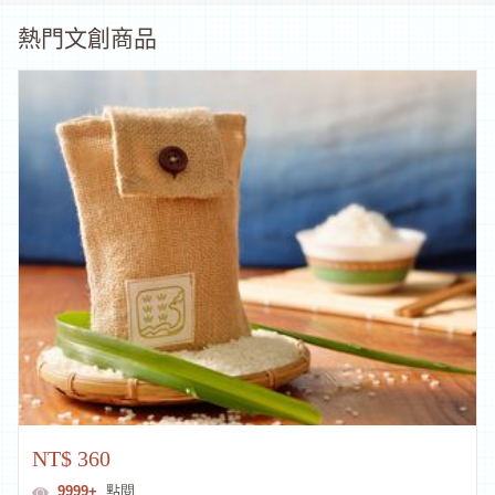
補
熱門文創商品
助
資
訊
NT$ 360
9999+
點閱