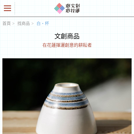
首頁
找商品
白‧杯
好
文創商品
商
在花蓮揮灑創意的耕耘者
品
創
意
人
工
作