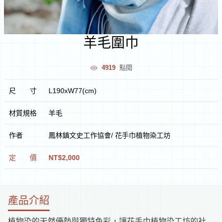
室
羊毛圍巾
逛
4919
點閱
文
尺
寸
L190xW77(cm)
創
材質規格
羊毛
遊
作者
鳳林鎮文史工作協會/ 花手巾植物染工坊
花
定
價
NT$2,000
蓮
文
化
體
逛
產品介紹
驗
市
集
植物染的天然優勢與獨特色彩，讓花手巾植物染工坊的社