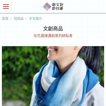
首頁
找商品
羊毛圍巾
好
文創商品
商
在花蓮揮灑創意的耕耘者
品
創
意
人
工
作