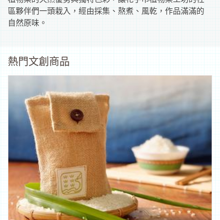
補
區夥伴們一頭栽入，經由採集、熬煮、風乾，作品滿滿的
自然原味。
助
資
熱門文創商品
訊