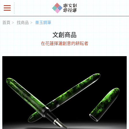
首頁
找商品
墨玉鋼筆
好
文創商品
商
在花蓮揮灑創意的耕耘者
品
創
意
人
工
作