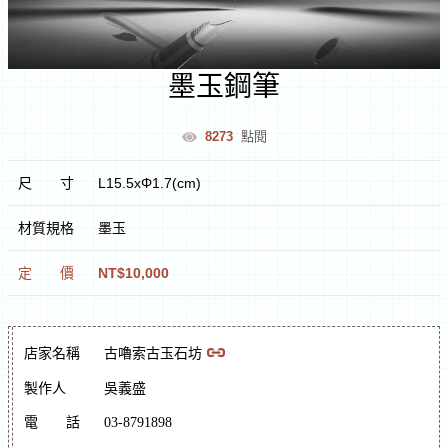
室
墨玉鋼筆
逛
8273
點閱
文
尺
寸
L15.5xΦ1.7(cm)
創
材質規格
墨玉
遊
定
價
NT$10,000
花
蓮
文
店家名稱
古嚕索古玉石坊
化
製作人
吳義盛
體
逛
驗
市
電
話
03-8791898
集