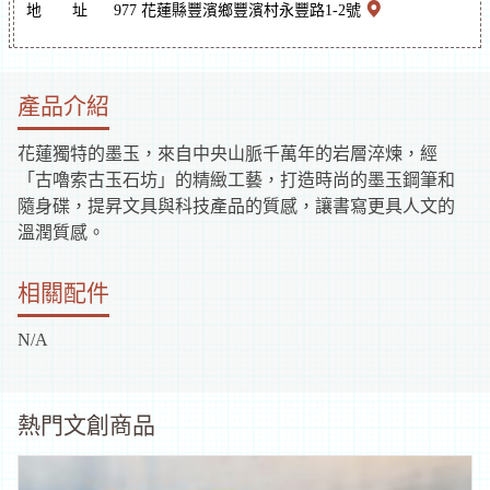
地
址
977 花蓮縣豐濱鄉豐濱村永豐路1-2號
補
助
產品介紹
資
花蓮獨特的墨玉，來自中央山脈千萬年的岩層淬煉，經
訊
「古嚕索古玉石坊」的精緻工藝，打造時尚的墨玉鋼筆和
隨身碟，提昇文具與科技產品的質感，讓書寫更具人文的
溫潤質感。
相關配件
N/A
熱門文創商品