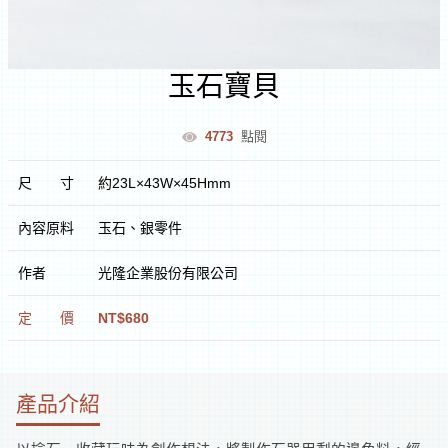
室
玉石寶貝
逛
4773
點閱
文
尺
寸
約23L×43W×45Hmm
創
內容原料
玉石、銀零件
遊
作者
光隆企業股份有限公司
花
定
價
NT$680
蓮
文
化
體
逛
產品介紹
驗
市
集