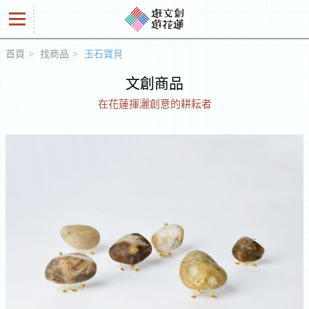
首頁
找商品
玉石寶貝
好
文創商品
商
在花蓮揮灑創意的耕耘者
品
創
意
人
工
作