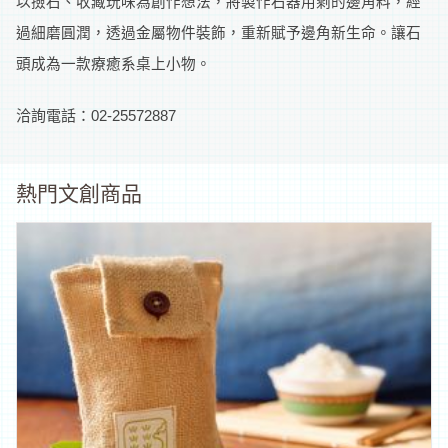
以撿石、收藏玩味為創作想法，將製作石器用剩的邊角料，經
補
過細磨圓潤，透過金屬物件裝飾，重新賦予邊角新生命。讓石
頭成為一款療癒系桌上小物。
助
資
洽詢電話：02-25572887
訊
熱門文創商品