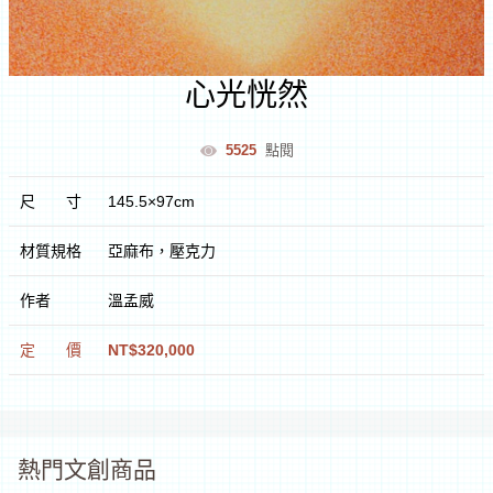
室
心光恍然
逛
5525
點閱
文
尺
寸
145.5×97cm
創
材質規格
亞麻布，壓克力
遊
作者
溫孟威
花
定
價
NT$320,000
蓮
文
化
體
逛
驗
市
熱門文創商品
集