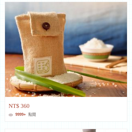
補
助
資
訊
NT$ 360
9999+
點閱