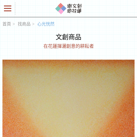
首頁
找商品
心光恍然
好
文創商品
商
在花蓮揮灑創意的耕耘者
品
創
意
人
工
作